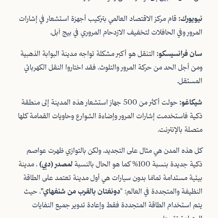
نيويورك:
قام مركز الاقتصاد العالمي بتركيب أجهزة استشعار في إشارات
المرور وفي الحافلات لتخفيف الازدحام المروري في بيج آبل.
سان فرانسيسكو:
التنقل هو أكبر مشكلة تواجه مدينة البوابة الذهبية
ومن أجل الحد من حركة المرور والتلوث، فقد اختاروا النقل الكهربائي
المستقل.
شيكاغو:
حولت أكثر من 500 جهاز استشعار هذه المدينة إلى منطقة
ذكية فاستخدمت إشارات المرور وإضاءة الشوارع وحاويات القمامة كلها
متصلة بالإنترنت.
كل هذه المدن هي مثال على التجديد، ولكن بالتوازي ظهرت عواصم
ذكية جديدة بنسبة 100% كما هو الحال بالنسبة
لمصدر (دبي)
، مدينة
بيئية مستدامة تمامًا بدون سيارات هي أول مدينة تعتمد على الطاقة
النظيفة والمتجددة في العالم؛ "
دونغتان بالقرب من شنغهاي"
، حيث
يتم استخدام الطاقة المتجددة فقط وإعادة تدوير جميع النفايات