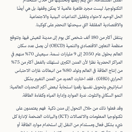
التكنولوجيا، ليست مجرد ظاهرة عالمية لا يمكن وقفها، بل هي أيضًا
الحل الوحيد لاحتواء وتقليل التداعيات البيئية والاجتماعية
والاقتصادية المقلقة التي سيحدثها التحضر على كوكبنا.
ينتقل أكثر من 180 ألف شخص كل يوم إلى مدينة للعيش فيها. وتتوقع
منظمة التعاون الاقتصادي والتنمية (OECD) أن يصل عدد سكان
العالم بحلول عام 2050 إلى 9 مليارات نسمة، سيعيش 70٪ منهم في
المراكز الحضرية نظرًا لأن المدن الكبرى تستهلك بالفعل أكثر من 75٪
من إنتاج الطاقة في العالم وتولد 80٪ من انبعاثات غازات الاحتباس
الحراري (GHG) ، فقد اختارت العديد من المدن التغيير بشكل
استراتيجي وتحويل نفسها رقميًا استجابةً لبعض أكبر التحديات العالمية:
النمو السكاني والتلوث، ندرة الموارد وإدارة المياه وكفاءة الطاقة.
وقد فعلوا ذلك من خلال التحول إلى مدن ذكية فهم يعتمدون على
تكنولوجيا المعلومات والاتصالات (ICT) والبيانات الضخمة لإدارة كل
شيء بشكل فعال ومستدام من النقل إلى استخدام موارد الطاقة أو