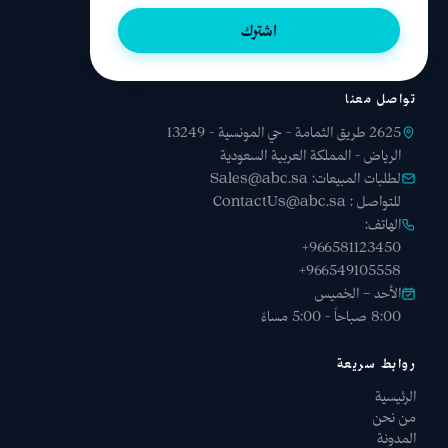
التصميم وحتى التشغيل والصيانة.
اشترك
تواصل معنا
2625 طريق الثمامة - حي المونسية - 13249
الرياض - المملكة العربية السعودية
لطلبات المبيعات:
Sales@abc.sa
للتواصل :
ContactUs@abc.sa
الهاتف:
+966581123450
+966549105558
الأحد – الخميس
8:00 صباحاً - 5:00 مساءً
روابط سريعة
الرئيسية
من نحن
المدونة