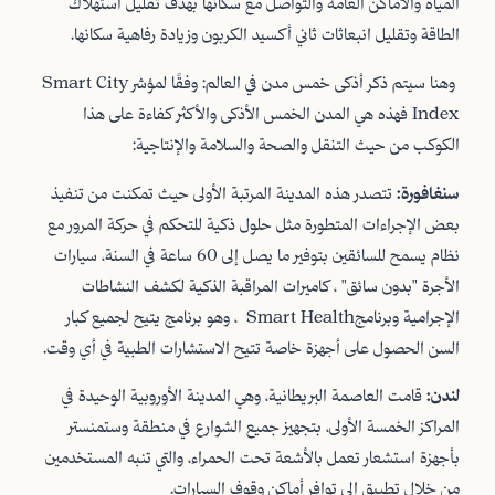
المياه والأماكن العامة والتواصل مع سكانها بهدف تقليل استهلاك
الطاقة وتقليل انبعاثات ثاني أكسيد الكربون وزيادة رفاهية سكانها.
وهنا سيتم ذكر أذكى خمس مدن في العالم: وفقًا لمؤشر Smart City
Index فهذه هي المدن الخمس الأذكى والأكثر كفاءة على هذا
الكوكب من حيث التنقل والصحة والسلامة والإنتاجية:
سنغافورة
:
تتصدر هذه المدينة المرتبة الأولى حيث تمكنت من تنفيذ
بعض الإجراءات المتطورة مثل حلول ذكية للتحكم في حركة المرور مع
نظام يسمح للسائقين بتوفير ما يصل إلى 60 ساعة في السنة، سيارات
الأجرة "بدون سائق" ، كاميرات المراقبة الذكية لكشف النشاطات
الإجرامية وبرنامجSmart Health ، وهو برنامج يتيح لجميع كبار
السن الحصول على أجهزة خاصة تتيح الاستشارات الطبية في أي وقت.
لندن:
قامت العاصمة البريطانية، وهي المدينة الأوروبية الوحيدة في
المراكز الخمسة الأولى، بتجهيز جميع الشوارع في منطقة وستمنستر
بأجهزة استشعار تعمل بالأشعة تحت الحمراء، والتي تنبه المستخدمين
من خلال تطبيق إلى توافر أماكن وقوف السيارات.