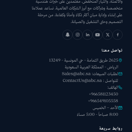
والأتمتة، والتيار المنخفض، معتمدين على خبرات هندسية
متخصصة وشراكات مع أبرز الشركات العالمية. نساعد عملاءنا
على إنشاء وإدارة مبانٍ أكثر ذكاءً وأمانًا وكفاءة، من مرحلة
التصميم وحتى التشغيل والصيانة.
تواصل معنا
2625 طريق الثمامة - حي المونسية - 13249
الرياض - المملكة العربية السعودية
لطلبات المبيعات:
Sales@abc.sa
للتواصل :
ContactUs@abc.sa
الهاتف:
+966581123450
+966549105558
الأحد – الخميس
8:00 صباحاً - 5:00 مساءً
روابط سريعة