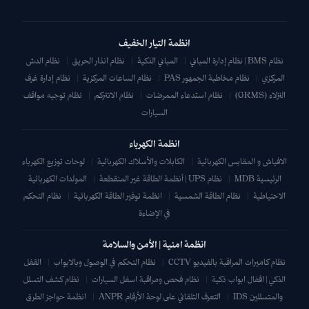
انظمة التيار الخفيف
نظام BMS | نظام إدارة المباني
|
المباني الذكية
|
نظام انذار الحريق
|
نظام الدش
المركزي
|
نظام مخاطبة الجمهور PAS
|
نظام الساعات المركزية
|
نظام إدارة غرف
النزلاء (GRMS)
|
نظام استدعاء الممرضات
|
نظام الانتركم
|
نظام توجيه مواقف
السيارات
انظمة الكهرباء
الافياش و المقابس الكهربائية
|
الكابلات والأسلاك الكهربائية
|
لوحات توزيع الكهرباء
الرئيسية MDB
|
نظام UPS | أنظمة الطاقة غير المنقطعة
|
المولدات الكهربائية
الاحتياطية
|
نظام الطاقة الشمسية
|
انظمة توفير الطاقة الكهربائية
|
نظام التحكم
في الإضاءة
انظمة امنية | الأمن والسلامة
نظام كاميرات المراقبة بالفيديو CCTV
|
نظام التحكم في الوصول وبالابواب
|
القفل
الذكي | اقفال ابواب ذكية
|
نظام فحص ومراقبة اسفل السيارات
|
نظام كشف التسلل
والمتسللين IDS
|
التعرف التلقائي على لوحة الأرقام ANPR
|
انظمة حواجز الطرق