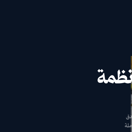
نظمة
دق
ملة