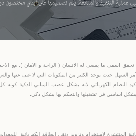
هيل عملية التنفيذ والمتابعة. يتم تصميمها على ايدي مختصين ذ
حقق اسمى ما يسعى له الانسان ( الراحة و الامان ). مع الاخذ
الأمر السهل حيث يوجد الكثير من المكونات التي لا غنى عنها والتي
اكيد النظام الكهربائي لانه يشكل عصب المباني الذكية كونه كل
يها بشكل اساسي في تشغيلها والتحكم بها بشكل ذكي.
ائية المنتشرة لاستخدام وتزويد ونقل الطاقة الكهربائية للمعدات