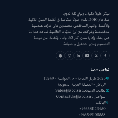
نبتكر حلولاً ذكية... ونبني ثقة تدوم.
منذ عام 2010، نقدم حلولاً متكاملة في أنظمة المباني الذكية،
والأتمتة، والتيار المنخفض، معتمدين على خبرات هندسية
متخصصة وشراكات مع أبرز الشركات العالمية. نساعد عملاءنا
على إنشاء وإدارة مبانٍ أكثر ذكاءً وأمانًا وكفاءة، من مرحلة
التصميم وحتى التشغيل والصيانة.
تواصل معنا
2625 طريق الثمامة - حي المونسية - 13249
الرياض - المملكة العربية السعودية
لطلبات المبيعات:
Sales@abc.sa
للتواصل :
ContactUs@abc.sa
الهاتف:
+966581123450
+966549105558