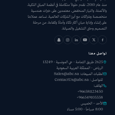
منذ عام 2010، نقدم حلولاً متكاملة في أنظمة المباني الذكية،
والأتمتة، والتيار المنخفض، معتمدين على خبرات هندسية
متخصصة وشراكات مع أبرز الشركات العالمية. نساعد عملاءنا
على إنشاء وإدارة مبانٍ أكثر ذكاءً وأمانًا وكفاءة، من مرحلة
التصميم وحتى التشغيل والصيانة.
تواصل معنا
2625 طريق الثمامة - حي المونسية - 13249
الرياض - المملكة العربية السعودية
لطلبات المبيعات:
Sales@abc.sa
للتواصل :
ContactUs@abc.sa
الهاتف:
+966581123450
+966549105558
الأحد – الخميس
8:00 صباحاً - 5:00 مساءً