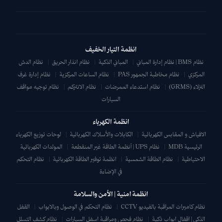
انظمة التيار الخفيف
نظام BMS | نظام إدارة المباني
|
المباني الذكية
|
نظام انذار الحريق
|
نظام الدش
المركزي
|
نظام مخاطبة الجمهور PAS
|
نظام الساعات المركزية
|
نظام إدارة غرف
النزلاء (GRMS)
|
نظام استدعاء الممرضات
|
نظام الانتركم
|
نظام توجيه مواقف
السيارات
انظمة الكهرباء
الافياش و المقابس الكهربائية
|
الكابلات والأسلاك الكهربائية
|
لوحات توزيع الكهرباء
الرئيسية MDB
|
نظام UPS | أنظمة الطاقة غير المنقطعة
|
المولدات الكهربائية
الاحتياطية
|
نظام الطاقة الشمسية
|
انظمة توفير الطاقة الكهربائية
|
نظام التحكم
في الإضاءة
انظمة امنية | الأمن والسلامة
نظام كاميرات المراقبة بالفيديو CCTV
|
نظام التحكم في الوصول وبالابواب
|
القفل
الذكي | اقفال ابواب ذكية
|
نظام فحص ومراقبة اسفل السيارات
|
نظام كشف التسلل