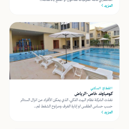
المزيد
القطاع السكني
كومباوند خاص-الرياض
نفذت الشركة نظام البيت الذكي، الذي يمكن الأفراد من انزال الستائر
حسب حساس الطقس او إنارة الغرف ومراوح الشفط ثم...
المزيد