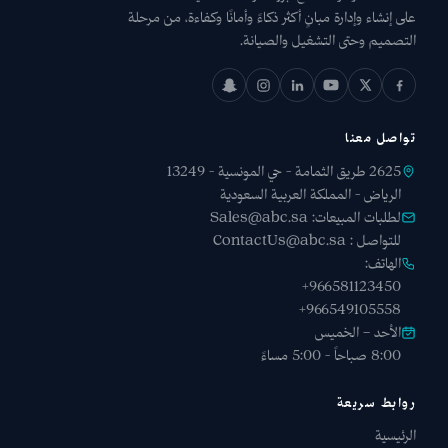
على إنشاء وإدارة مبانٍ أكثر ذكاءً وأمانًا وكفاءة، من مرحلة
التصميم وحتى التشغيل والصيانة.
تواصل معنا
2625 طريق الثمامة - حي المونسية - 13249
الرياض - المملكة العربية السعودية
لطلبات المبيعات:
Sales@abc.sa
للتواصل :
ContactUs@abc.sa
الهاتف:
+966581123450
+966549105558
الأحد – الخميس
8:00 صباحاً - 5:00 مساءً
روابط سريعة
الرئيسية