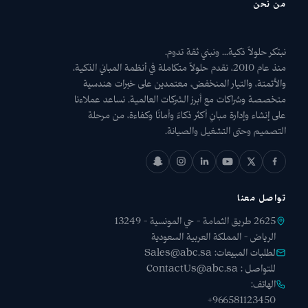
من نحن
نبتكر حلولاً ذكية... ونبني ثقة تدوم.
منذ عام 2010، نقدم حلولاً متكاملة في أنظمة المباني الذكية،
والأتمتة، والتيار المنخفض، معتمدين على خبرات هندسية
متخصصة وشراكات مع أبرز الشركات العالمية. نساعد عملاءنا
على إنشاء وإدارة مبانٍ أكثر ذكاءً وأمانًا وكفاءة، من مرحلة
التصميم وحتى التشغيل والصيانة.
تواصل معنا
2625 طريق الثمامة - حي المونسية - 13249
الرياض - المملكة العربية السعودية
لطلبات المبيعات:
Sales@abc.sa
للتواصل :
ContactUs@abc.sa
الهاتف:
+966581123450