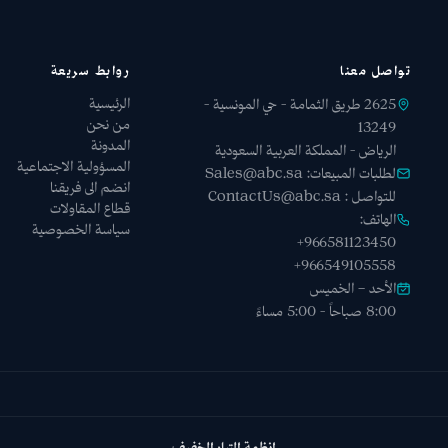
تواصل معنا
روابط سريعة
الرئيسية
2625 طريق الثمامة - حي المونسية -
من نحن
13249
المدونة
الرياض - المملكة العربية السعودية
المسؤولية الاجتماعية
لطلبات المبيعات:
Sales@abc.sa
انضم الى فريقنا
للتواصل :
ContactUs@abc.sa
قطاع المقاولات
الهاتف:
سياسة الخصوصية
+966581123450
+966549105558
الأحد – الخميس
8:00 صباحاً - 5:00 مساءً
انظمة التيار الخفيف